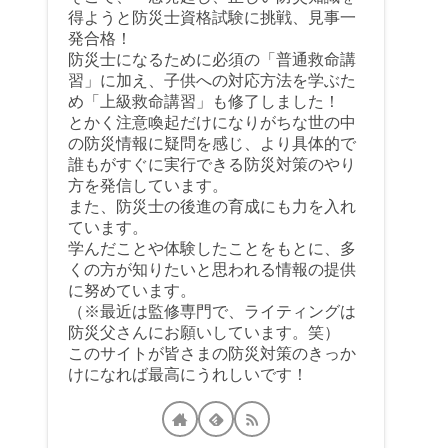
得ようと防災士資格試験に挑戦、見事一
発合格！
防災士になるために必須の「普通救命講
習」に加え、子供への対応方法を学ぶた
め「上級救命講習」も修了しました！
とかく注意喚起だけになりがちな世の中
の防災情報に疑問を感じ、より具体的で
誰もがすぐに実行できる防災対策のやり
方を発信しています。
また、防災士の後進の育成にも力を入れ
ています。
学んだことや体験したことをもとに、多
くの方が知りたいと思われる情報の提供
に努めています。
（※最近は監修専門で、ライティングは
防災父さんにお願いしています。笑）
このサイトが皆さまの防災対策のきっか
けになれば最高にうれしいです！