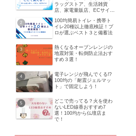
ラッグストア、生活雑貨
店、家電量販店、ECサイ
ト！
100均簡易トイレ・携帯ト
イレ20種以上徹底検証！プ
ロが選ぶベスト３と備蓄法
熱くなるオーブンレンジの
地震対策・転倒防止法おす
すめ３選！
電子レンジが飛んでくる!?
100均の「耐震ジェルマッ
ト」で固定しよう！
どこで売ってる？火を使わ
ないLED線香おすすめ7
選！100均から仏壇店ま
で！