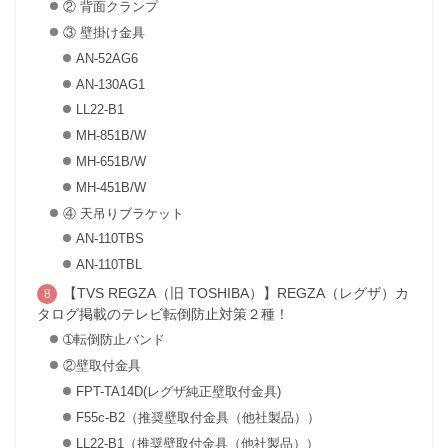
② 背面クランプ
③ 壁掛け金具
AN-52AG6
AN-130AG1
LL22‐B1
MH-851B/W
MH-651B/W
MH-451B/W
④ 天吊りブラケット
AN-110TBS
AN-110TBL
【TVS REGZA（旧 TOSHIBA）】REGZA（レグザ）カ
タログ掲載のテレビ転倒防止対策２種！
➀転倒防止バンド
②壁取付金具
FPT-TA14D(レグザ純正壁取付金具)
F55c-B2（推奨壁取付金具（他社製品））
LL22-B1（推奨壁取付金具（他社製品））