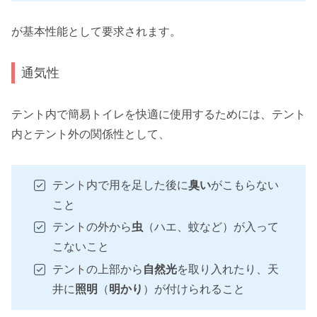
が基本性能として要求されます。
通気性
テント内で簡易トイレを快適に使用するためには、テント
内とテント外の関係性として、
テント内で用を足した後に
臭い
がこもらない
こと
テントの外から
虫
（ハエ、蚊など）が入って
こないこと
テントの上部から
自然光
を取り入れたり、天
井に
照明
（
明かり
）が付けられること