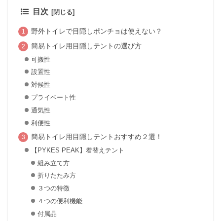
目次
野外トイレで目隠しポンチョは使えない？
簡易トイレ用目隠しテントの選び方
可搬性
設置性
対候性
プライベート性
通気性
利便性
簡易トイレ用目隠しテントおすすめ２選！
【PYKES PEAK】着替えテント
組み立て方
折りたたみ方
３つの特徴
４つの便利機能
付属品