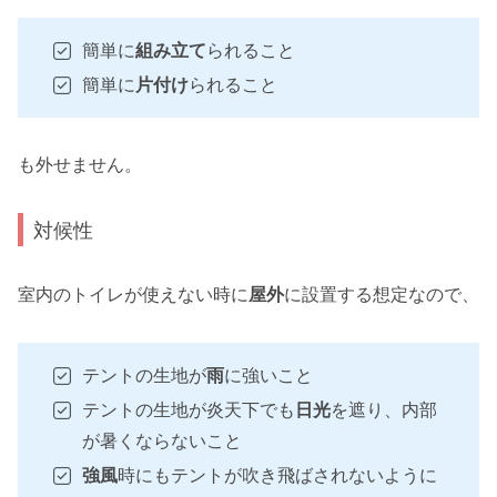
簡単に
組み立て
られること
簡単に
片付け
られること
も外せません。
対候性
室内のトイレが使えない時に
屋外
に設置する想定なので、
テントの生地が
雨
に強いこと
テントの生地が炎天下でも
日光
を遮り、内部
が暑くならないこと
強風
時にもテントが吹き飛ばされないように