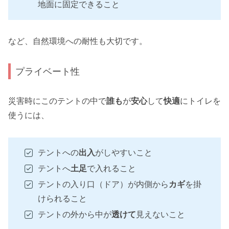
地面に固定できること
など、自然環境への耐性も大切です。
プライベート性
災害時にこのテントの中で
誰も
が
安心
して
快適
にトイレを
使うには、
テントへの
出入
がしやすいこと
テントへ
土足
で入れること
テントの入り口（ドア）が内側から
カギ
を掛
けられること
テントの外から中が
透けて
見えないこと